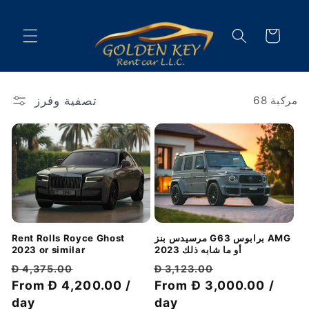
تخطى
الى
عربة
المحتوى
التسوق
تصفية وفرز
68 مركبة
مرسيدس بنز G63 برابوس AMG
Rent Rolls Royce Ghost
2023 أو ما شابه ذلك
2023 or similar
سعر
سعر
سعر
سعر
Đ 4,375.00
Đ 3,123.00
الخصم
عادي
From Đ 3,000.00 /
الخصم
عادي
From Đ 4,200.00 /
day
day