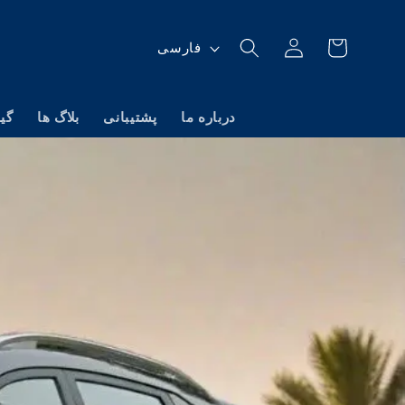
ز
کارت
ورود
فارسی
ب
ا
درباره ما
پشتیبانی
بلاگ ها
گی
ن