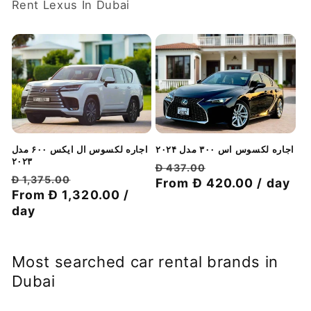
Rent Lexus In Dubai
اجاره لکسوس ال ایکس ۶۰۰ مدل
اجاره لکسوس اس ۳۰۰ مدل ۲۰۲۴
۲۰۲۳
قیمت
قیمت
Đ 437.00
قیمت
قیمت
Đ 1,375.00
با
معمولی
From Đ 420.00 / day
با
معمولی
From Đ 1,320.00 /
تخفیف
تخفیف
day
Most searched car rental brands in
Dubai