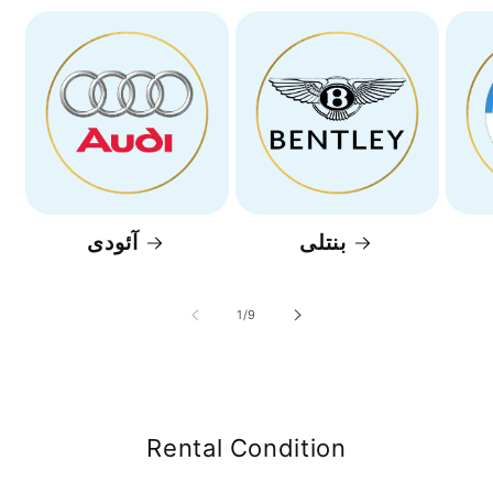
بنتلی
آئودی
of
1
/
9
Rental Condition