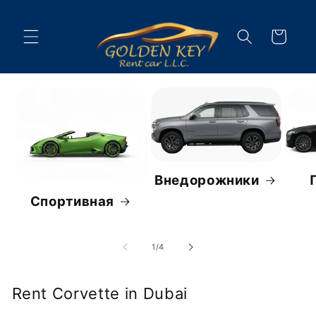
Перейти
к
контенту
Корзина
Внедорожники
Спортивная
из
1
/
4
Rent Corvette in Dubai