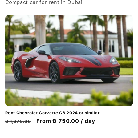
Compact car for rent in Dubai
Rent Chevrolet Corvette C8 2024 or similar
Обычная
Цена
From Đ 750.00 / day
Đ 1,375.00
цена
со
скидкой