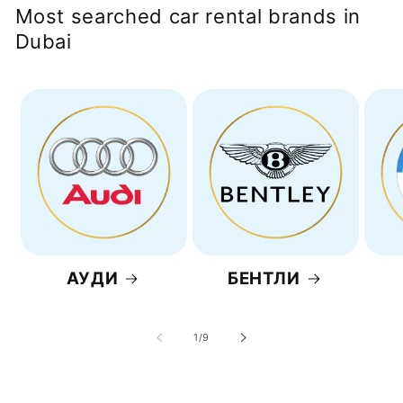
Most searched car rental brands in
Dubai
АУДИ
БЕНТЛИ
из
1
/
9